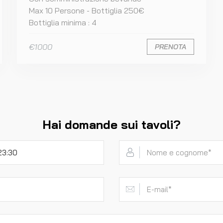
Max 10 Persone - Bottiglia 250€
Bottiglia minima : 4
€1000
PRENOTA
Hai domande sui tavoli?