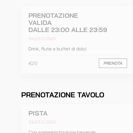
PRENOTAZIONE
VALIDA
DALLE 23:00 ALLE 23:59
SALES CLOSED
Drink, flute e buffet di dolci
€20
PRENOTA
PRENOTAZIONE TAVOLO
PISTA
SALES CLOSED
Con somministrazione bevande