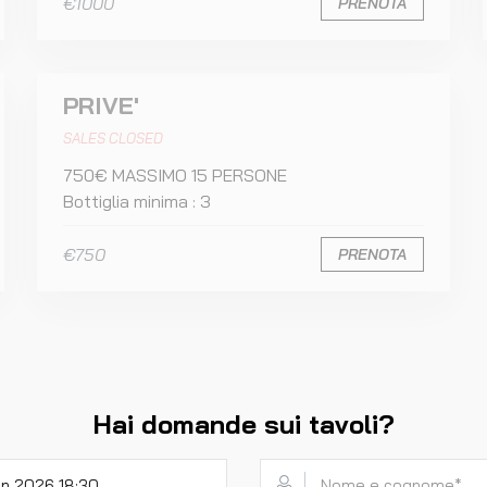
€1000
PRENOTA
PRIVE'
SALES CLOSED
750€ MASSIMO 15 PERSONE
Bottiglia minima : 3
€750
PRENOTA
Hai domande sui tavoli?