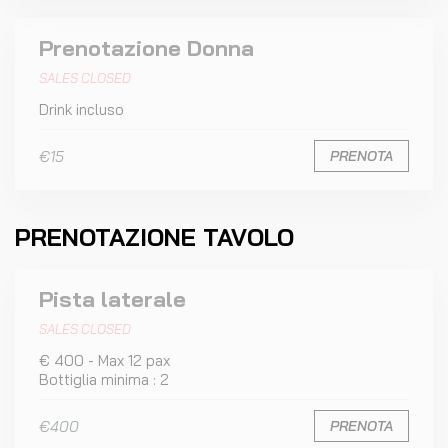
Prenotazione Donna
SALES CLOSED
Drink incluso
€15
PRENOTA
PRENOTAZIONE TAVOLO
Pista laterale
SALES CLOSED
€ 400 - Max 12 pax
Bottiglia minima : 2
€400
PRENOTA