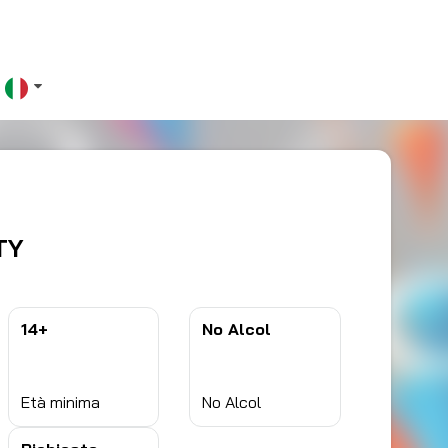
0
TY
14+
No Alcol
Età minima
No Alcol