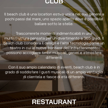
CLUB
Il beach club è una location estiva unica nel suo genere a
pochi passi dal mare, uno spazio aperto dove è possibile
ballare sotto le stelle.
Trascorrerete momenti indimenticabili in una
multistruttura pensata per un divertimento a 365 gradi. Il
beach club considera il design e l’alta tecnologia come un
teatro in cui le nuove frontiere dell’intrattenimento
possono accogliere timbri musicali, generi e atmosfere
differenti.
Con il suo ampio calendario di eventi, beach club è in
grado di soddisfare I gusti musicali di un ampio ventaglio
di clientela e fasce di età differenti.
RESTAURANT