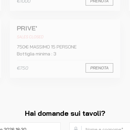
€1000
PRENOTA
PRIVE'
SALES CLOSED
750€ MASSIMO 15 PERSONE
Bottiglia minima : 3
€750
PRENOTA
Hai domande sui tavoli?